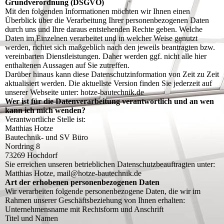
Grundverordnung (DSGVO)
Mit den folgenden Informationen möchten wir Ihnen einen
Überblick über die Verarbeitung Ihrer personenbezogenen Daten
durch uns und Ihre daraus entstehenden Rechte geben. Welche
Daten im Einzelnen verarbeitet und in welcher Weise genutzt
werden, richtet sich maßgeblich nach den jeweils beantragten bzw.
vereinbarten Dienstleistungen. Daher werden ggf. nicht alle hier
enthaltenen Aussagen auf Sie zutreffen.
Darüber hinaus kann diese Datenschutzinformation von Zeit zu Zeit
aktualisiert werden. Die aktuellste Version finden Sie jederzeit auf
unserer Webseite unter: hotze-bautechnik.de
Wer ist für die Datenverarbeitung verantwortlich und an wen
kann ich mich wenden?
Verantwortliche Stelle ist:
Matthias Hotze
Bautechnik- und SV Büro
Nordring 8
73269 Hochdorf
Sie erreichen unseren betrieblichen Datenschutzbeauftragten unter:
Matthias Hotze, mail@hotze-bautechnik.de
Art der erhobenen personenbezogenen Daten
Wir verarbeiten folgende personenbezogene Daten, die wir im
Rahmen unserer Geschäftsbeziehung von Ihnen erhalten:
Unternehmensname mit Rechtsform und Anschrift
Titel und Namen